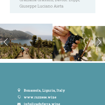
Giuseppe Luciano Aieta
Previous
Next
Bonassola, Liguria, Italy
www.ruzzese.wine
info@caduferra.wine